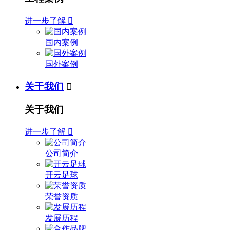
进一步了解

国内案例
国外案例
关于我们

关于我们
进一步了解

公司简介
开云足球
荣誉资质
发展历程