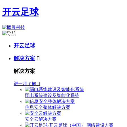
开云足球
开云足球
解决方案

解决方案
进一步了解

弱电系统建设及智能化系统
信息安全整体解决方案
安全云解决方案