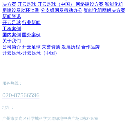
决方案
开云足球-开云足球（中国） 网络建设方案
智能化机
房建设及动环监测
分支组网及移动办公
智能化组网解决方案
新闻资讯
开云足球
行业新闻
工程案例
国内案例
国外案例
关于我们
公司简介
开云足球
荣誉资质
发展历程
合作品牌
开云足球-开云足球（中国）
开云足球-开云足球（中国）
服务热线：
020-87566596
地址：
广州市萝岗区科学城科学大道绿地中央广场E栋2716室