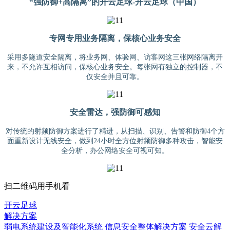
“强防御+高隔离”的开云足球-开云足球（中国）
专网专用业务隔离，保核心业务安全
采用多隧道安全隔离，将业务网、体验网、访客网这三张网络隔离开
来，不允许互相访问，保核心业务安全。每张网有独立的控制器，不
仅安全并且可靠。
安全雷达，强防御可感知
对传统的射频防御方案进行了精进，从扫描、识别、告警和防御4个方
面重新设计无线安全，做到24小时全方位射频防御多种攻击，智能安
全分析，办公网络安全可视可知。
扫二维码用手机看
开云足球
解决方案
弱电系统建设及智能化系统
信息安全整体解决方案
安全云解